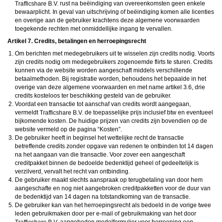
rust na beëindiging van overeenkomsten geen enkele
bewaarplicht. In geval van uitschrijving of beëindiging komen alle licenties
en overige aan de gebruiker krachtens deze algemene voorwaarden
toegekende rechten met onmiddellijke ingang te vervallen.
Artikel 7. Credits, betalingen en herroepingsrecht
Om berichten met medegebruikers uit te wisselen zijn credits nodig. Voorts
zijn credits nodig om medegebruikers zogenoemde flirts te sturen. Credits
kunnen via de website worden aangeschaft middels verschillende
betaalmethoden. Bij registratie worden, behoudens het bepaalde in het
overige van deze algemene voorwaarden en met name artikel 3.6, drie
credits kosteloos ter beschikking gesteld van de gebruiker.
Voordat een transactie tot aanschaf van credits wordt aangegaan,
vermeldt
de toepasselijke prijs inclusief btw en eventueel
bijkomende kosten. De huidige prijzen van credits zijn bovendien op de
website vermeld op de pagina “Kosten”.
De gebruiker heeft in beginsel het wettelijke recht de transactie
betreffende credits zonder opgave van redenen te ontbinden tot 14 dagen
na het aangaan van die transactie. Voor zover een aangeschaft
creditpakket binnen de bedoelde bedenktijd geheel of gedeeltelijk is
verzilverd, vervalt het recht van ontbinding.
De gebruiker maakt slechts aanspraak op terugbetaling van door hem
aangeschafte en nog niet aangebroken creditpakketten voor de duur van
de bedenktijd van 14 dagen na totstandkoming van de transactie.
De gebruiker kan van het herroepingsrecht als bedoeld in de vorige twee
leden gebruikmaken door per e-mail of gebruikmaking van het door