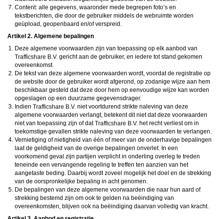
daarna dien je voor credits te betalen. De kosten daarvoor tref je aan bij jouw
Content: alle gegevens, waaronder mede begrepen foto’s en
bestelling van credits en op de pagina
Kosten
.
tekstberichten, die door de gebruiker middels de webruimte worden
behoudt zich het recht voor om zelf profielen op deze website aan te
maken en namens deze profielen berichten aan jou als gebruiker te verzenden. Door
geüpload, geopenbaard en/of verspreid.
gebruik van deze website begrijp en accepteer je dat de profielen op deze website
Artikel 2. Algemene bepalingen
gefingeerd zijn. Deze gefingeerde profielen zijn alleen aangemaakt om berichten en
flirts mee uit te wisselen; fysieke afspraken met de persoon achter een gefingeerd
Deze algemene voorwaarden zijn van toepassing op elk aanbod van
profiel zijn dan ook niet mogelijk.
gericht aan de gebruiker, en iedere tot stand gekomen
Deze site wordt beschermd door reCAPTCHA, het
Privacybeleid
en de
Algemene
Voorwaarden
van Google zijn van toepassing.
overeenkomst.
hanteert een beschermplan met als doel het herkennen en in
De tekst van deze algemene voorwaarden wordt, voordat de registratie op
bescherming nemen van consumenten die de aard van de diensten op deze website
de website door de gebruiker wordt afgerond, op zodanige wijze aan hem
mogelijk niet begrijpen. Het beschermplan houdt onder meer in dat jijzelf, maar ook
beschikbaar gesteld dat deze door hem op eenvoudige wijze kan worden
derden een toegangsverbod voor jou kunnen aanvragen. Meer informatie hierover tref
opgeslagen op een duurzame gegevensdrager.
je aan op de pagina
Toegangsverbod
.
Op het gebruik van deze website zijn de
algemene voorwaarden
,
cookieverklaring
Indien
niet voortdurend strikte naleving van deze
en
privacybeleid
van
van toepassing. Door op
"Akkoord en
algemene voorwaarden verlangt, betekent dit niet dat deze voorwaarden
doorgaan"
te klikken ga je met de
cookieverklaring
en
privacybeleid
akkoord.
niet van toepassing zijn of dat
het recht verliest om in
Indien je je op de website registreert, ga je tevens akkoord met de
algemene
toekomstige gevallen strikte naleving van deze voorwaarden te verlangen.
voorwaarden
.
Vernietiging of nietigheid van één of meer van de onderhavige bepalingen
laat de geldigheid van de overige bepalingen onverlet. In een
voorkomend geval zijn partijen verplicht in onderling overleg te treden
teneinde een vervangende regeling te treffen ten aanzien van het
aangetaste beding. Daarbij wordt zoveel mogelijk het doel en de strekking
van de oorspronkelijke bepaling in acht genomen.
De bepalingen van deze algemene voorwaarden die naar hun aard of
strekking bestemd zijn om ook te gelden na beëindiging van
overeenkomsten, blijven ook na beëindiging daarvan volledig van kracht.
Artikel 3. Aanbod en registratie