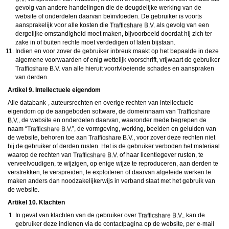
gevolg van andere handelingen die de deugdelijke werking van de
website of onderdelen daarvan beïnvloeden. De gebruiker is voorts
aansprakelijk voor alle kosten die
als gevolg van een
dergelijke omstandigheid moet maken, bijvoorbeeld doordat hij zich ter
zake in of buiten rechte moet verdedigen of laten bijstaan.
Indien en voor zover de gebruiker inbreuk maakt op het bepaalde in deze
algemene voorwaarden of enig wettelijk voorschrift, vrijwaart de gebruiker
van alle hieruit voortvloeiende schades en aanspraken
van derden.
Artikel 9. Intellectuele eigendom
Alle databank-, auteursrechten en overige rechten van intellectuele
eigendom op de aangeboden software, de domeinnaam van
, de website en onderdelen daarvan, waaronder mede begrepen de
naam “
”, de vormgeving, werking, beelden en geluiden van
de website, behoren toe aan
, voor zover deze rechten niet
bij de gebruiker of derden rusten. Het is de gebruiker verboden het materiaal
waarop de rechten van
of haar licentiegever rusten, te
verveelvoudigen, te wijzigen, op enige wijze te reproduceren, aan derden te
verstrekken, te verspreiden, te exploiteren of daarvan afgeleide werken te
maken anders dan noodzakelijkerwijs in verband staat met het gebruik van
de website.
Artikel 10. Klachten
In geval van klachten van de gebruiker over
, kan de
gebruiker deze indienen via de contactpagina op de website, per e-mail