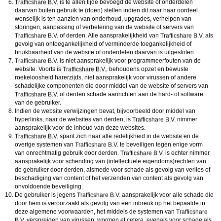
is te allen tijde bevoegd de website of onderdelen
daarvan buiten gebruik te (doen) stellen indien dit naar haar oordeel
wenselijk is ten aanzien van onderhoud, upgrades, verhelpen van
storingen, aanpassing of verbetering van de website of servers van
of derden. Alle aansprakelijkheid van
als
gevolg van ontoegankelijkheid of verminderde toegankelijkheid of
bruikbaarheid van de website of onderdelen daarvan is uitgesloten.
is niet aansprakelijk voor programmeerfouten van de
website. Voorts is
, behoudens opzet en bewuste
roekeloosheid harerzijds, niet aansprakelijk voor virussen of andere
schadelijke componenten die door middel van de website of servers van
of derden schade aanrichten aan de hard- of software
van de gebruiker.
Indien de website verwijzingen bevat, bijvoorbeeld door middel van
hyperlinks, naar de websites van derden, is
nimmer
aansprakelijk voor de inhoud van deze websites.
spant zich naar alle redelijkheid in de website en de
overige systemen van
te beveiligen tegen enige vorm
van onrechtmatig gebruik door derden.
is echter nimmer
aansprakelijk voor schending van (intellectuele eigendoms)rechten van
de gebruiker door derden, alsmede voor schade als gevolg van verlies of
beschadiging van content of het verzenden van content als gevolg van
onvoldoende beveiliging.
De gebruiker is jegens
aansprakelijk voor alle schade die
door hem is veroorzaakt als gevolg van een inbreuk op het bepaalde in
deze algemene voorwaarden, het middels de systemen van
verspreiden van virussen, wormen et cetera, evenals voor schade als