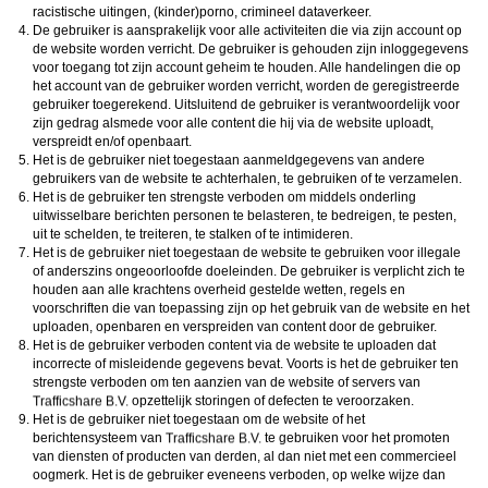
racistische uitingen, (kinder)porno, crimineel dataverkeer.
De gebruiker is aansprakelijk voor alle activiteiten die via zijn account op
de website worden verricht. De gebruiker is gehouden zijn inloggegevens
voor toegang tot zijn account geheim te houden. Alle handelingen die op
het account van de gebruiker worden verricht, worden de geregistreerde
gebruiker toegerekend. Uitsluitend de gebruiker is verantwoordelijk voor
zijn gedrag alsmede voor alle content die hij via de website uploadt,
verspreidt en/of openbaart.
Het is de gebruiker niet toegestaan aanmeldgegevens van andere
gebruikers van de website te achterhalen, te gebruiken of te verzamelen.
Het is de gebruiker ten strengste verboden om middels onderling
uitwisselbare berichten personen te belasteren, te bedreigen, te pesten,
uit te schelden, te treiteren, te stalken of te intimideren.
Het is de gebruiker niet toegestaan de website te gebruiken voor illegale
of anderszins ongeoorloofde doeleinden. De gebruiker is verplicht zich te
houden aan alle krachtens overheid gestelde wetten, regels en
voorschriften die van toepassing zijn op het gebruik van de website en het
uploaden, openbaren en verspreiden van content door de gebruiker.
Het is de gebruiker verboden content via de website te uploaden dat
incorrecte of misleidende gegevens bevat. Voorts is het de gebruiker ten
strengste verboden om ten aanzien van de website of servers van
opzettelijk storingen of defecten te veroorzaken.
Het is de gebruiker niet toegestaan om de website of het
berichtensysteem van
te gebruiken voor het promoten
van diensten of producten van derden, al dan niet met een commercieel
oogmerk. Het is de gebruiker eveneens verboden, op welke wijze dan