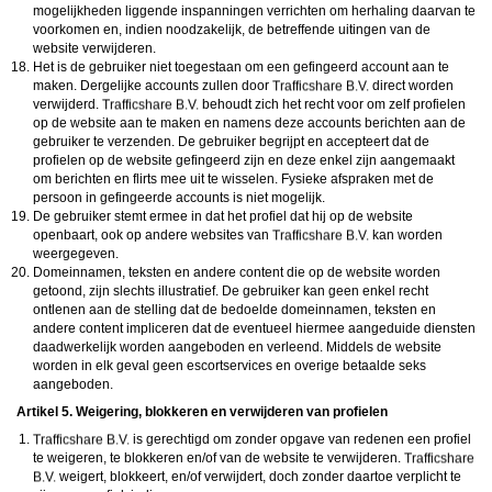
mogelijkheden liggende inspanningen verrichten om herhaling daarvan te
voorkomen en, indien noodzakelijk, de betreffende uitingen van de
website verwijderen.
Het is de gebruiker niet toegestaan om een gefingeerd account aan te
maken. Dergelijke accounts zullen door
direct worden
verwijderd.
behoudt zich het recht voor om zelf profielen
op de website aan te maken en namens deze accounts berichten aan de
gebruiker te verzenden. De gebruiker begrijpt en accepteert dat de
profielen op de website gefingeerd zijn en deze enkel zijn aangemaakt
om berichten en flirts mee uit te wisselen. Fysieke afspraken met de
persoon in gefingeerde accounts is niet mogelijk.
De gebruiker stemt ermee in dat het profiel dat hij op de website
openbaart, ook op andere websites van
kan worden
weergegeven.
Domeinnamen, teksten en andere content die op de website worden
getoond, zijn slechts illustratief. De gebruiker kan geen enkel recht
ontlenen aan de stelling dat de bedoelde domeinnamen, teksten en
andere content impliceren dat de eventueel hiermee aangeduide diensten
daadwerkelijk worden aangeboden en verleend. Middels de website
worden in elk geval geen escortservices en overige betaalde seks
aangeboden.
Artikel 5. Weigering, blokkeren en verwijderen van profielen
is gerechtigd om zonder opgave van redenen een profiel
te weigeren, te blokkeren en/of van de website te verwijderen.
weigert, blokkeert, en/of verwijdert, doch zonder daartoe verplicht te