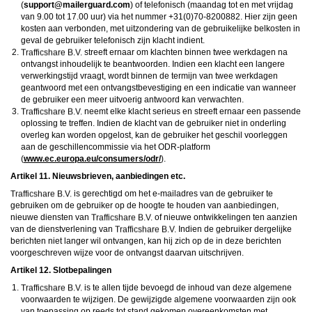
(
moc.draugreliam@troppus
) of telefonisch (maandag tot en met vrijdag
van 9.00 tot 17.00 uur) via het nummer +31(0)70-8200882. Hier zijn geen
kosten aan verbonden, met uitzondering van de gebruikelijke belkosten in
geval de gebruiker telefonisch zijn klacht indient.
streeft ernaar om klachten binnen twee werkdagen na
ontvangst inhoudelijk te beantwoorden. Indien een klacht een langere
verwerkingstijd vraagt, wordt binnen de termijn van twee werkdagen
geantwoord met een ontvangstbevestiging en een indicatie van wanneer
de gebruiker een meer uitvoerig antwoord kan verwachten.
neemt elke klacht serieus en streeft ernaar een passende
oplossing te treffen. Indien de klacht van de gebruiker niet in onderling
overleg kan worden opgelost, kan de gebruiker het geschil voorleggen
aan de geschillencommissie via het ODR-platform
(
www.ec.europa.eu/consumers/odr/
).
Artikel 11. Nieuwsbrieven, aanbiedingen etc.
is gerechtigd om het e-mailadres van de gebruiker te
gebruiken om de gebruiker op de hoogte te houden van aanbiedingen,
nieuwe diensten van
of nieuwe ontwikkelingen ten aanzien
van de dienstverlening van
Indien de gebruiker dergelijke
berichten niet langer wil ontvangen, kan hij zich op de in deze berichten
voorgeschreven wijze voor de ontvangst daarvan uitschrijven.
Artikel 12. Slotbepalingen
is te allen tijde bevoegd de inhoud van deze algemene
voorwaarden te wijzigen. De gewijzigde algemene voorwaarden zijn ook
van toepassing op reeds tot stand gekomen overeenkomsten met