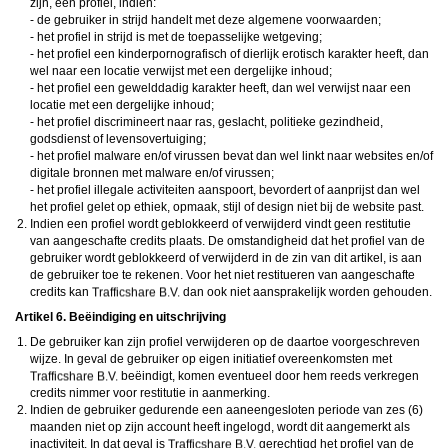
zijn, een profiel, indien:
- de gebruiker in strijd handelt met deze algemene voorwaarden;
- het profiel in strijd is met de toepasselijke wetgeving;
- het profiel een kinderpornografisch of dierlijk erotisch karakter heeft, dan
wel naar een locatie verwijst met een dergelijke inhoud;
- het profiel een gewelddadig karakter heeft, dan wel verwijst naar een
locatie met een dergelijke inhoud;
- het profiel discrimineert naar ras, geslacht, politieke gezindheid,
godsdienst of levensovertuiging;
- het profiel malware en/of virussen bevat dan wel linkt naar websites en/of
digitale bronnen met malware en/of virussen;
- het profiel illegale activiteiten aanspoort, bevordert of aanprijst dan wel
het profiel gelet op ethiek, opmaak, stijl of design niet bij de website past.
Indien een profiel wordt geblokkeerd of verwijderd vindt geen restitutie
van aangeschafte credits plaats. De omstandigheid dat het profiel van de
gebruiker wordt geblokkeerd of verwijderd in de zin van dit artikel, is aan
de gebruiker toe te rekenen. Voor het niet restitueren van aangeschafte
credits kan
dan ook niet aansprakelijk worden gehouden.
Artikel 6. Beëindiging en uitschrijving
De gebruiker kan zijn profiel verwijderen op de daartoe voorgeschreven
wijze. In geval de gebruiker op eigen initiatief overeenkomsten met
beëindigt, komen eventueel door hem reeds verkregen
credits nimmer voor restitutie in aanmerking.
Indien de gebruiker gedurende een aaneengesloten periode van zes (6)
maanden niet op zijn account heeft ingelogd, wordt dit aangemerkt als
inactiviteit. In dat geval is
gerechtigd het profiel van de