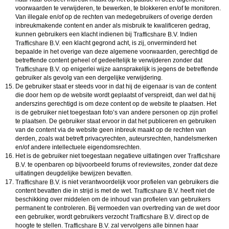
voorwaarden te verwijderen, te bewerken, te blokkeren en/of te monitoren.
Van illegale en/of op de rechten van medegebruikers of overige derden
inbreukmakende content en ander als misbruik te kwalificeren gedrag,
kunnen gebruikers een klacht indienen bij
Indien
een klacht gegrond acht, is zij, onverminderd het
bepaalde in het overige van deze algemene voorwaarden, gerechtigd de
betreffende content geheel of gedeeltelijk te verwijderen zonder dat
op enigerlei wijze aansprakelijk is jegens de betreffende
gebruiker als gevolg van een dergelijke verwijdering.
De gebruiker staat er steeds voor in dat hij de eigenaar is van de content
die door hem op de website wordt geplaatst of verspreidt, dan wel dat hij
anderszins gerechtigd is om deze content op de website te plaatsen. Het
is de gebruiker niet toegestaan foto’s van andere personen op zijn profiel
te plaatsen. De gebruiker staat ervoor in dat het publiceren en gebruiken
van de content via de website geen inbreuk maakt op de rechten van
derden, zoals wat betreft privacyrechten, auteursrechten, handelsmerken
en/of andere intellectuele eigendomsrechten.
Het is de gebruiker niet toegestaan negatieve uitlatingen over
te openbaren op bijvoorbeeld forums of reviewsites, zonder dat deze
uitlatingen deugdelijke bewijzen bevatten.
is niet verantwoordelijk voor profielen van gebruikers die
content bevatten die in strijd is met de wet.
heeft niet de
beschikking over middelen om de inhoud van profielen van gebruikers
permanent te controleren. Bij vermoeden van overtreding van de wet door
een gebruiker, wordt gebruikers verzocht
direct op de
hoogte te stellen.
zal vervolgens alle binnen haar