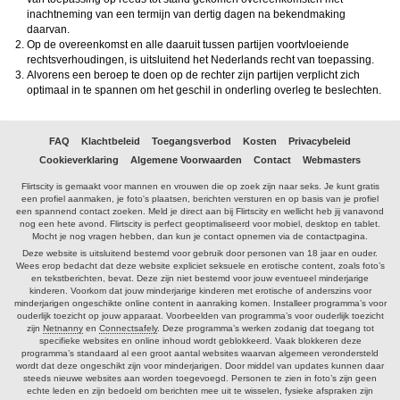
inachtneming van een termijn van dertig dagen na bekendmaking
daarvan.
Op de overeenkomst en alle daaruit tussen partijen voortvloeiende
rechtsverhoudingen, is uitsluitend het Nederlands recht van toepassing.
Alvorens een beroep te doen op de rechter zijn partijen verplicht zich
optimaal in te spannen om het geschil in onderling overleg te beslechten.
FAQ
Klachtbeleid
Toegangsverbod
Kosten
Privacybeleid
Cookieverklaring
Algemene Voorwaarden
Contact
Webmasters
Flirtscity is gemaakt voor mannen en vrouwen die op zoek zijn naar seks. Je kunt gratis
een profiel aanmaken, je foto's plaatsen, berichten versturen en op basis van je profiel
een spannend contact zoeken. Meld je direct aan bij Flirtscity en wellicht heb jij vanavond
nog een hete avond. Flirtscity is perfect geoptimaliseerd voor mobiel, desktop en tablet.
Mocht je nog vragen hebben, dan kun je contact opnemen via de contactpagina.
Deze website is uitsluitend bestemd voor gebruik door personen van 18 jaar en ouder.
Wees erop bedacht dat deze website expliciet seksuele en erotische content, zoals foto’s
en tekstberichten, bevat. Deze zijn niet bestemd voor jouw eventueel minderjarige
kinderen. Voorkom dat jouw minderjarige kinderen met erotische of anderszins voor
minderjarigen ongeschikte online content in aanraking komen. Installeer programma’s voor
ouderlijk toezicht op jouw apparaat. Voorbeelden van programma’s voor ouderlijk toezicht
zijn
Netnanny
en
Connectsafely
. Deze programma’s werken zodanig dat toegang tot
specifieke websites en online inhoud wordt geblokkeerd. Vaak blokkeren deze
programma’s standaard al een groot aantal websites waarvan algemeen verondersteld
wordt dat deze ongeschikt zijn voor minderjarigen. Door middel van updates kunnen daar
steeds nieuwe websites aan worden toegevoegd. Personen te zien in foto’s zijn geen
echte leden en zijn bedoeld om berichten mee uit te wisselen, fysieke afspraken zijn