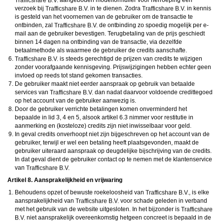
aangeboden modelformulier voor herroeping een
verzoek bij
in te dienen. Zodra
in kennis
is gesteld van het voornemen van de gebruiker om de transactie te
ontbinden, zal
de ontbinding zo spoedig mogelijk per e-
mail aan de gebruiker bevestigen. Terugbetaling van de prijs geschiedt
binnen 14 dagen na ontbinding van de transactie, via dezelfde
betaalmethode als waarmee de gebruiker de credits aanschafte.
is steeds gerechtigd de prijzen van credits te wijzigen
zonder voorafgaande kennisgeving. Prijswijzigingen hebben echter geen
invloed op reeds tot stand gekomen transacties.
De gebruiker maakt niet eerder aanspraak op gebruik van betaalde
services van
dan nadat daarvoor voldoende credittegoed
op het account van de gebruiker aanwezig is.
Door de gebruiker verrichte betalingen komen onverminderd het
bepaalde in lid 3, 4 en 5, alsook artikel 6.3 nimmer voor restitutie in
aanmerking en (kosteloze) credits zijn niet inwisselbaar voor geld.
In geval credits onverhoopt niet zijn bijgeschreven op het account van de
gebruiker, terwijl er wel een betaling heeft plaatsgevonden, maakt de
gebruiker uiteraard aanspraak op deugdelijke bijschrijving van de credits.
In dat geval dient de gebruiker contact op te nemen met de klantenservice
van
Artikel 8. Aansprakelijkheid en vrijwaring
Behoudens opzet of bewuste roekeloosheid van
, is elke
aansprakelijkheid van
voor schade geleden in verband
met het gebruik van de website uitgesloten. In het bijzonder is
niet aansprakelijk overeenkomstig hetgeen concreet is bepaald in de