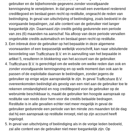
gebruiker en de bijbehorende gegevens zonder voorafgaande
kennisgeving te verwijderen. In dat geval vervalt een eventueel resterend
credittegoed en bestaat geen recht op restitutie, ongeacht de reden van
beëindiging. In geval van uitschrijving of beëindiging, zoals bedoeld in de
voorgaande bepalingen, zal alle content van de gebruiker niet langer
toegankelijk zijn. Daarnaast zijn credits geldig gedurende een periode
van zes (6) maanden na aanschaf. Na afloop van deze periode vervallen
ongebruikte credits automatisch en bestaat geen recht op restitutie.
Een inbreuk door de gebruiker op het bepaalde in deze algemene
voorwaarden of een toepasselijk wettelijk voorschrift, kan naar uitsluitende
beoordeling van
en in aanvulling van het bepaalde in
artikel 5, resulteren in blokkering van het account van de gebruiker.
is gerechtigd om de website om welke reden dan ook en
zonder voorafgaande kennisgeving en op welk moment dan ook aan te
passen of de exploitatie daarvan te beëindigen, zonder jegens de
gebruiker op enige wijze aansprakelijk te zijn. In geval
overeenkomsten beëindigt als gevolg van een niet aan de gebruiker toe te
rekenen omstandigheid en nog credittegoed voor de gebruiker op de
webruimte beschikbaar is, maakt de gebruiker ten hoogste aanspraak op
restitutie van reeds door hem voor die credits betaalde bedragen.
Restitutie is in alle gevallen echter niet meer mogelijk in geval de
gebruiker gedurende een periode van ten minste zes maanden tot de dag
dat hij een aanspraak op restitutie inroept, niet op zijn account heeft
ingelogd.
In geval van uitschrijving of beëindiging als in de vorige leden bedoeld,
zal alle content van de gebruiker niet meer toegankelijk zijn. Op