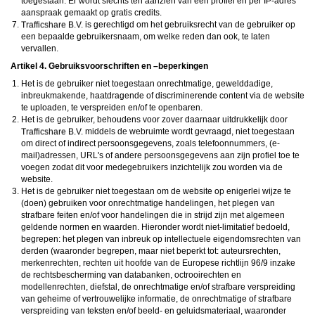
toegestaan. Er wordt slechts ten aanzien van één profiel en per IP-adres
aanspraak gemaakt op gratis credits.
is gerechtigd om het gebruiksrecht van de gebruiker op
een bepaalde gebruikersnaam, om welke reden dan ook, te laten
vervallen.
Artikel 4. Gebruiksvoorschriften en –beperkingen
Het is de gebruiker niet toegestaan onrechtmatige, gewelddadige,
inbreukmakende, haatdragende of discriminerende content via de website
te uploaden, te verspreiden en/of te openbaren.
Het is de gebruiker, behoudens voor zover daarnaar uitdrukkelijk door
middels de webruimte wordt gevraagd, niet toegestaan
om direct of indirect persoonsgegevens, zoals telefoonnummers, (e-
mail)adressen, URL's of andere persoonsgegevens aan zijn profiel toe te
voegen zodat dit voor medegebruikers inzichtelijk zou worden via de
website.
Het is de gebruiker niet toegestaan om de website op enigerlei wijze te
(doen) gebruiken voor onrechtmatige handelingen, het plegen van
strafbare feiten en/of voor handelingen die in strijd zijn met algemeen
geldende normen en waarden. Hieronder wordt niet-limitatief bedoeld,
begrepen: het plegen van inbreuk op intellectuele eigendomsrechten van
derden (waaronder begrepen, maar niet beperkt tot: auteursrechten,
merkenrechten, rechten uit hoofde van de Europese richtlijn 96/9 inzake
de rechtsbescherming van databanken, octrooirechten en
modellenrechten, diefstal, de onrechtmatige en/of strafbare verspreiding
van geheime of vertrouwelijke informatie, de onrechtmatige of strafbare
verspreiding van teksten en/of beeld- en geluidsmateriaal, waaronder