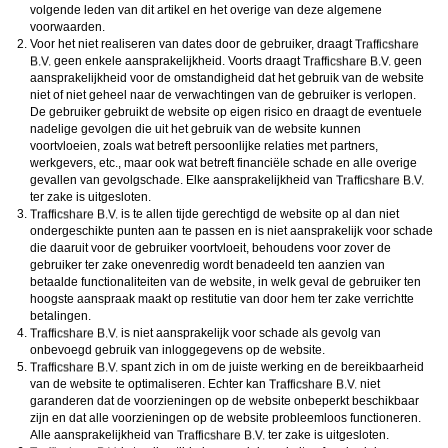
volgende leden van dit artikel en het overige van deze algemene
voorwaarden.
Voor het niet realiseren van dates door de gebruiker, draagt
geen enkele aansprakelijkheid. Voorts draagt
geen
aansprakelijkheid voor de omstandigheid dat het gebruik van de website
niet of niet geheel naar de verwachtingen van de gebruiker is verlopen.
De gebruiker gebruikt de website op eigen risico en draagt de eventuele
nadelige gevolgen die uit het gebruik van de website kunnen
voortvloeien, zoals wat betreft persoonlijke relaties met partners,
werkgevers, etc., maar ook wat betreft financiële schade en alle overige
gevallen van gevolgschade. Elke aansprakelijkheid van
ter zake is uitgesloten.
is te allen tijde gerechtigd de website op al dan niet
ondergeschikte punten aan te passen en is niet aansprakelijk voor schade
die daaruit voor de gebruiker voortvloeit, behoudens voor zover de
gebruiker ter zake onevenredig wordt benadeeld ten aanzien van
betaalde functionaliteiten van de website, in welk geval de gebruiker ten
hoogste aanspraak maakt op restitutie van door hem ter zake verrichtte
betalingen.
is niet aansprakelijk voor schade als gevolg van
onbevoegd gebruik van inloggegevens op de website.
spant zich in om de juiste werking en de bereikbaarheid
van de website te optimaliseren. Echter kan
niet
garanderen dat de voorzieningen op de website onbeperkt beschikbaar
zijn en dat alle voorzieningen op de website probleemloos functioneren.
Alle aansprakelijkheid van
ter zake is uitgesloten.