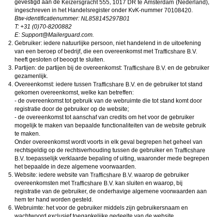
gevestigd aan de
,
,
ongeschikte online content in aanraking komen. Daarvoor enkele tips:
Installeer programma’s voor ouderlijk toezicht op jouw apparaat
. Voorbeelden van
ingeschreven in het Handelsregister onder KvK-nummer
.
programma’s voor ouderlijk toezicht zijn
Netnanny
,
Connectsafely
,
Kaspersky
en
Btw-identificatienummer:
Norton
. Deze programma’s werken zodanig dat toegang tot specifieke websites en
T: +31 (0)70-8200882
online inhoud worden geblokkeerd. Vaak blokkeren deze programma’s standaard al
E:
moc.draugreliaM@troppuS
.
een groot aantal websites waarvan algemeen verondersteld wordt dat deze
Gebruiker: iedere natuurlijke persoon, niet handelend in de uitoefening
ongeschikt zijn voor minderjarigen. Door middel van updates kunnen daar steeds
nieuwe websites aan worden toegevoegd.
van een beroep of bedrijf, die een overeenkomst met
Neem contact op met jouw internetprovider
. Er zijn internetproviders die het mogelijk
heeft gesloten of beoogt te sluiten.
maken dat bepaalde informatie van internet wordt gefilterd. Je kunt jouw
Partijen: de partijen bij de overeenkomst:
en de gebruiker
internetprovider raadplegen om na te vragen of deze service ook voor jou mogelijk
gezamenlijk.
is.
Overeenkomst: iedere tussen
Controleer jouw webbrowser
. Informeer je over de werking van jouw webbrowser
en de gebruiker tot stand
zodat je kunt zien welke websites door jouw minderjarige kinderen zijn bezocht.
gekomen overeenkomst, welke kan betreffen:
Door in geval van ongewenste sitebezoeken jouw minderjarige kinderen daarop
- de overeenkomst tot gebruik van de webruimte die tot stand komt door
aan te spreken, kun je jouw kinderen leren dat de websites niet voor hun geschikt
registratie door de gebruiker op de website;
zijn. Bovendien kun je naar aanleiding daarvan beoordelen in hoeverre jouw kind
- de overeenkomst tot aanschaf van credits om het voor de gebruiker
geïnteresseerd is in bepaalde websites, zodat je bovenstaande tips kunt hanteren.
Praat met jouw kinderen
. Leer jouw minderjarige kinderen dat ze nooit
mogelijk te maken van bepaalde functionaliteiten van de website gebruik
persoonsgegevens of persoonlijke informatie via internet moeten verstrekken aan
te maken.
vreemden, bijvoorbeeld via een chatwebsite. Leer ze ook dat niet iedereen op
Onder overeenkomst wordt voorts in elk geval begrepen het geheel van
internet hoeft te zijn wie ze zeggen te zijn en dat men wel eens verkeerde
rechtsgeldig op de rechtsverhouding tussen de gebruiker en
bedoelingen kan hebben als iemand via het internet contact opneemt met jouw
toepasselijk verklaarde bepaling of uiting, waaronder mede begrepen
kind. Vertel jouw kinderen bovendien dat ze niet met vreemde andere minderjarigen
die zij online hebben ontmoet, moeten afspreken zonder daarover eerst met jou te
het bepaalde in deze algemene voorwaarden.
overleggen. Ook is het raadzaam jouw kind te vertellen dat hij jou meteen moet
Website: iedere website van
waarop de gebruiker
laten weten wanneer iemand op internet contact met hem opneemt of wanneer
overeenkomsten met
kan sluiten en waarop, bij
jouw kind seksueel getinte content of andere content waarvan hij schrikt, op
registratie van de gebruiker, de onderhavige algemene voorwaarden aan
internet tegenkomt.
hem ter hand worden gesteld.
Via deze website verleent
, de exploitant van deze website,
chatdiensten voor entertainmentdoeleinden. Om van deze diensten gebruik te kunnen
Webruimte: het voor de gebruiker middels zijn gebruikersnaam en
maken, heb je credits nodig. Je ontvangt er bij jouw aanmelding een paar gratis, maar
wachtwoord exclusief toegankelijke gedeelte van de website.