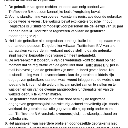
De gebruiker kan geen rechten ontlenen aan enig aanbod van
dat een kennelijke fout of vergissing bevat.
Voor totstandkoming van overeenkomsten is registratie door de gebruiker
op de website vereist. De website bevat expliciete erotische inhoud.
Registratie is uitsluitend mogelijk voor personen die de leeftijd van 18 jaar
hebben bereikt. Door zich te registreren verklaart de gebruiker
meerderjarig te zijn.
Het is de gebruiker niet toegestaan een registratie te doen op naam van
een andere persoon. De gebruiker vrijwaart
van alle
aanspraken van derden in verband met de stelling dat de gebruiker in
strijd met het bepaalde in de vorige zin heeft gehandeld.
De overeenkomst tot gebruik van de webruimte komt tot stand op het
moment dat de registratie van de gebruiker door
per e-
mail is bevestigd en de gebruiker zijn account heeft geverifieerd. Na
totstandkoming van die overeenkomst kan de gebruiker middels zijn
opgegeven gebruikersnaam en wachtwoord inloggen op de website om
toegang te krijgen tot de webruimte, zijn profiel samen te stellen en te
wijzigen en om van de overige aangeboden functionaliteiten van de
website gebruik te kunnen maken.
De gebruiker staat ervoor in dat alle door hem bij de registratie
opgegeven gegevens juist, nauwkeurig, actueel en volledig zijn. Voorts
verklaart de gebruiker dat alle gegevens die hij op enig ander moment
aan
verstrekt, eveneens juist, nauwkeurig, actueel en
volledig zijn.
Het aanmaken van meerdere profielen door dezelfde gebruiker is niet