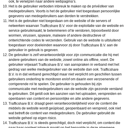
ook, te verwijzen naar andere webpagina’s.
Het is de gebruiker verboden inbreuk te maken op de privésfeer van
medegebruikers. Voorts is het de gebruiker niet toegestaan persoonlijke
gegevens van medegebruikers aan derden te verstrekken.
Het is de gebruiker niet toegestaan om de website of de servers of
netwerken waarvan
voor de exploitatie van de website en
service gebruikmaakt, te belemmeren of te verstoren, bijvoorbeeld door
wormen, virussen, spyware, malware of andere destructieve of
ontwrichtende codes te verzenden. Gebruik van de website is uitsluitend
toegestaan voor doeleinden waarvoor zij door
aan de
gebruiker in gebruik is gegeven.
De gebruiker is zelf verantwoordelijk voor zijn communicatie die hij met
andere gebruikers van de website, zowel online als offline, voert. De
gebruiker vrijwaart
van aanspraken in verband met het
gedrag van welke medegebruiker van de website dan ook.
is in dat verband gerechtigd maar niet verplicht om geschillen tussen
gebruikers onderling te monitoren en/of om daarin een verzoenende of
corrigerende rol te spelen. De gebruiker is gehouden bij zijn
communicatie met medegebruikers van de website zijn gezonde verstand
te gebruiken. Dit geldt ook ten aanzien van het uploaden, verspreiden en
openbaren van content en persoonlijke en alle andere gegevens.
draagt geen verantwoordelijkheid voor de content die
middels de website wordt geüpload, geopenbaard en verspreid, ook niet
wat betreft de content van medegebruikers. De gebruiker gebruikt de
website geheel op eigen risico.
is steeds gerechtigd, doch niet verplicht, om content die
naar haar oordeel inbreuk maakt op het bepaalde in deze algemene